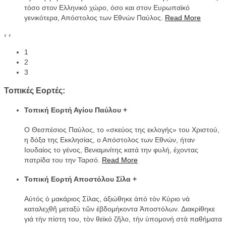
τόσο στον Ελληνικό χώρο, όσο και στον Ευρωπαϊκό
γενικότερα, Απόστολος των Εθνών Παύλος.
Read More
›
‹
1
2
3
Τοπικές Εορτές:
Τοπική Εορτή Αγίου Παύλου
+
Ο Θεσπέσιος Παύλος, το «σκεύος της εκλογής» του Χριστού,
η δόξα της Εκκλησίας, ο Απόστολος των Εθνών, ήταν
Ιουδαίος το γένος, Βενιαμινίτης κατά την φυλή, έχοντας
πατρίδα του την Ταρσό.
Read More
Τοπική Εορτή Αποστόλου Σίλα
+
Αὐτός ὁ μακάριος Σίλας, ἀξιώθηκε ἀπό τὸν Κύριο νὰ
καταλεχθῆ μεταξύ τῶν ἑβδομήκοντα Ἀποστόλων. Διακρίθηκε
γιά τὴν πίστη του, τὸν θεϊκό ζῆλο, τὴν ὑπομονή στὰ παθήματα