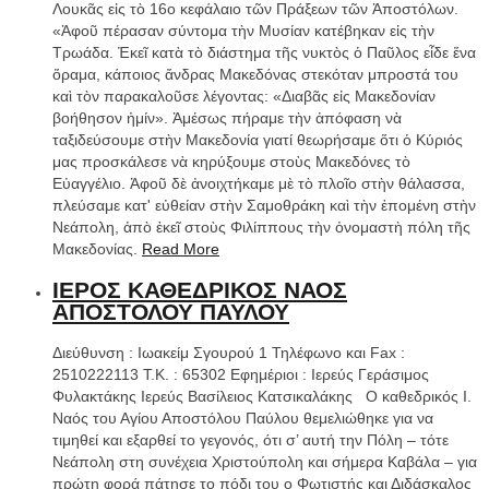
Λουκᾶς εἰς τὸ 16ο κεφάλαιο τῶν Πράξεων τῶν Ἀποστόλων.
«Ἀφοῦ πέρασαν σύντομα τὴν Μυσίαν κατέβηκαν εἰς τὴν
Τρωάδα. Ἐκεῖ κατὰ τὸ διάστημα τῆς νυκτὸς ὁ Παῦλος εἶδε ἕνα
ὅραμα, κάποιος ἄνδρας Μακεδόνας στεκόταν μπροστά του
καὶ τὸν παρακαλοῦσε λέγοντας: «Διαβᾶς εἰς Μακεδονίαν
βοήθησον ἠμίν». Ἀμέσως πήραμε τὴν ἀπόφαση νὰ
ταξιδεύσουμε στὴν Μακεδονία γιατί θεωρήσαμε ὅτι ὁ Κύριός
μας προσκάλεσε νὰ κηρύξουμε στοὺς Μακεδόνες τὸ
Εὐαγγέλιο. Ἀφοῦ δὲ ἀνοιχτήκαμε μὲ τὸ πλοῖο στὴν θάλασσα,
πλεύσαμε κατ' εὐθείαν στὴν Σαμοθράκη καὶ τὴν ἑπομένη στὴν
Νεάπολη, ἀπὸ ἐκεῖ στοὺς Φιλίππους τὴν ὀνομαστὴ πόλη τῆς
Μακεδονίας.
Read More
ΙΕΡΟΣ ΚΑΘΕΔΡΙΚΟΣ ΝΑΟΣ
ΑΠΟΣΤΟΛΟΥ ΠΑΥΛΟΥ
Διεύθυνση : Ιωακείμ Σγουρού 1 Τηλέφωνο και Fax :
2510222113 T.K. : 65302 Εφημέριοι : Ιερεύς Γεράσιμος
Φυλακτάκης Ιερεύς Βασίλειος Κατσικαλάκης Ο καθεδρικός Ι.
Ναός του Αγίου Αποστόλου Παύλου θεμελιώθηκε για να
τιμηθεί και εξαρθεί το γεγονός, ότι σ’ αυτή την Πόλη – τότε
Νεάπολη στη συνέχεια Χριστούπολη και σήμερα Καβάλα – για
πρώτη φορά πάτησε το πόδι του ο Φωτιστής και Διδάσκαλος