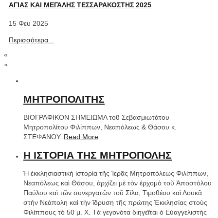
ΑΓΙΑΣ ΚΑΙ ΜΕΓΑΛΗΣ ΤΕΣΣΑΡΑΚΟΣΤΗΣ 2025
15 Φευ 2025
Περισσότερα...
«
»
ΜΗΤΡΟΠΟΛΙΤΗΣ
BIΟΓΡΑΦΙΚΟΝ ΣΗΜΕΙΩΜΑ τοῦ Σεβασμιωτάτου
Μητροπολίτου Φιλίππων, Νεαπόλεως & Θάσου κ.
ΣΤΕΦΑΝΟΥ.
Read More
Η ΙΣΤΟΡΙΑ ΤΗΣ ΜΗΤΡΟΠΟΛΗΣ
Ἡ ἐκκλησιαστικὴ ἱστορία τῆς Ἱερᾶς Μητροπόλεως Φιλίππων,
Νεαπόλεως καὶ Θάσου, ἀρχίζει μὲ τὸν ἐρχομὸ τοῦ Ἀποστόλου
Παύλου καὶ τῶν συνεργατῶν τοῦ Σίλα, Τιμοθέου καὶ Λουκᾶ
στὴν Νεάπολη καὶ τὴν ἵδρυση τῆς πρώτης Ἐκκλησίας στοὺς
Φιλίππους τὸ 50 μ. Χ. Τὰ γεγονότα διηγεῖται ὁ Εὐαγγελιστὴς