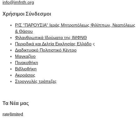
info@imfnth.org
Χρήσιμοι
Σύνδεσμοι
Ρ/Σ “ΠΑΡΟΥΣΙΑ“ Ιεράς Μητροπόλεως Φιλίππων, Νεαπόλεως
& Θάσου
Φιλανθρωπικά Ιδρύματα της ΙΜΦΝΘ
Περιοδικά και Δελτία Εκκλησίας Ελλάδο
ς
Διαδικτυακό Πολιτιστικό Κέντρο
Μαγκαζίνο
Πινακοθήκη
Βιβλιοθήκη
Ακροάσεις
Στρογγυλές τράπεζες
Τα
Νέα μας