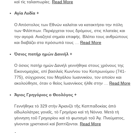
καὶ τὶς ταλαιπωρίες.
Read More
Αγία Λυδία
+
Ο Απόστολος των Εθνών καλείται να κατακτήσει την πόλη
των Φιλίππων. Περιέρχεται τους δρόμους, στις πλατείες και
την αγορά. Αναζητεί σημεία επαφής. Βλέπει τους ανθρώπους
και διαβάζει στα πρόσωπά τους
…
Read More
Όσιος πατήρ ημών Δανιήλ
+
Ο όσιος πατήρ ημών Δανιήλ γεννήθηκε στους χρόνους της
Εικονομαχίας, επί βασιλείς Κων/νου του Κοπρωνύμου (741-
775), σύγχρονος του Μεγάλου Ιωαννικίου, τον οποίον και
ακολούθησε, όταν ο θείος Ιωαννίκιος ήλθε στην
…
Read More
Άγιος Γρηγόριος ο Θεολόγος
+
Γεννήθηκε τὸ 329 στὴν Ἀριανζὸ τῆς Καππαδοκίας ἀπὸ
εἰδωλολάτρες γονεῖς, τὸ Γρηγόριο καὶ τὴ Νόννα. Μετὰ τὴ
γέννηση τοῦ Γρηγορίου καὶ τὸ φωτισμὸ τοῦ Ἁγ. Πνεύματος,
γίνονται χριστιανοὶ καὶ βαπτίζονται.
Read More